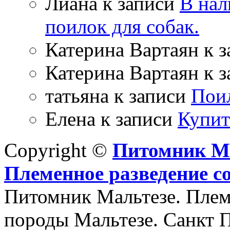
Лиана
к записи
В нал
поилок для собак.
Катерина Вартаян
к з
Катерина Вартаян
к з
татьяна
к записи
Поил
Елена
к записи
Купит
Copyright ©
Питомник Мал
Племенное разведение с
Питомник Мальтезе. Плем
породы Мальтезе. Санкт П