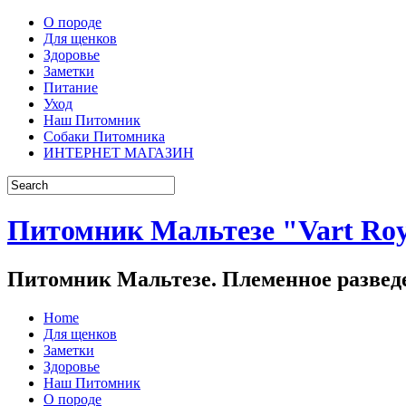
О породе
Для щенков
Здоровье
Заметки
Питание
Уход
Наш Питомник
Собаки Питомника
ИНТЕРНЕТ МАГАЗИН
Питомник Мальтезе "Vart Roya
Питомник Мальтезе. Племенное разведе
Home
Для щенков
Заметки
Здоровье
Наш Питомник
О породе