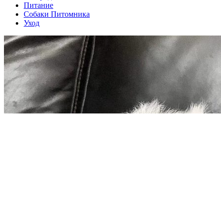
Питание
Собаки Питомника
Уход