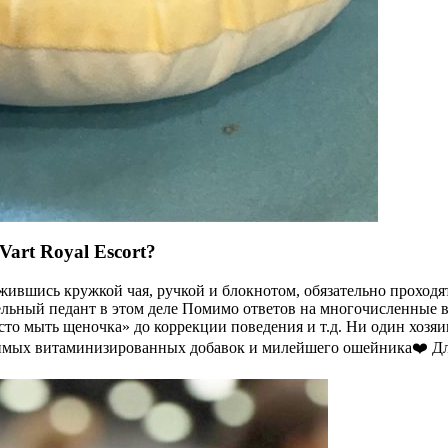
art Royal Escort?
жившись кружкой чая, ручкой и блокнотом, обязательно проходя
ельный педант в этом деле Помимо ответов на многочисленные в
 мыть щеночка» до коррекции поведения и т.д. Ни один хозяин не 
одимых витаминизированных добавок и милейшего ошейника❤️ Для